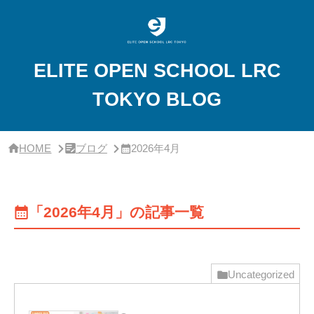
サ
イ
ド
バ
ー・
ELITE OPEN SCHOOL LRC
ク
リ
TOKYO BLOG
ニ
ッ
ク
概
要
HOME
ブログ
2026年4月
「2026年4月」の記事一覧
Uncategorized