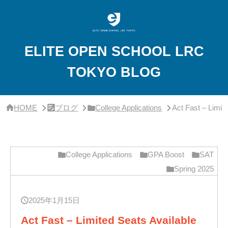
サ
イ
ド
バ
ー・
ELITE OPEN SCHOOL LRC
ク
リ
TOKYO BLOG
ニ
ッ
ク
概
要
HOME
ブログ
College Applications
Act Fast – Limit
College Applications
GPA Boost
SAT
Spring 2025
2025年1月15日
Act Fast – Limited Seats Available