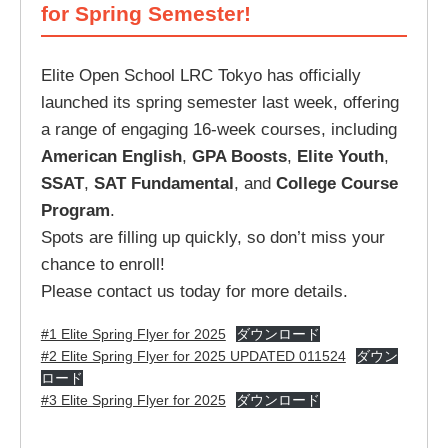
for Spring Semester!
Elite Open School LRC Tokyo has officially
launched its spring semester last week, offering
a range of engaging 16-week courses, including
American English
,
GPA Boosts
,
Elite Youth
,
SSAT
,
SAT Fundamental
, and
College Course
Program
.
Spots are filling up quickly, so don’t miss your
chance to enroll!
Please contact us today for more details.
#1 Elite Spring Flyer for 2025
ダウンロード
#2 Elite Spring Flyer for 2025 UPDATED 011524
ダウン
ロード
#3 Elite Spring Flyer for 2025
ダウンロード